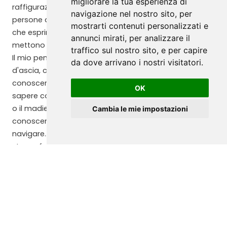
migliorare la tua esperienza di
raffigurazione che rendesse omaggio al lavoro delle
navigazione nel nostro sito, per
persone di questa cooperativa, un immagine forte,
mostrarti contenuti personalizzati e
che esprimesse tutto l'amore e la passione che ci
annunci mirati, per analizzare il
mettono ogni giorno.
traffico sul nostro sito, e per capire
Il mio pensiero si è posato su di una figura, il maestro
da dove arrivano i nostri visitatori.
d'ascia, che per costruire una imbarcazione deve
conoscere tutto del legno che stà adoperando, e
OK
sapere come impiegarlo, per farlo diventare l'ordinata
o il madiere, perchè senza la sua maestria e
Cambia le mie impostazioni
conoscenza, quella barca non potrà mai galleggiare o
navigare... Anche il lavoro della cooperativa ha la
stessa funzione, e anche loro con le loro conoscenze e
il loro "legname", pezzo per pezzo costruiscono le navi,
anche se magari non potranno navigare o non
riusciranno neanche a galleggiare, riescono lostesso a
dare forma e creare delle navi...