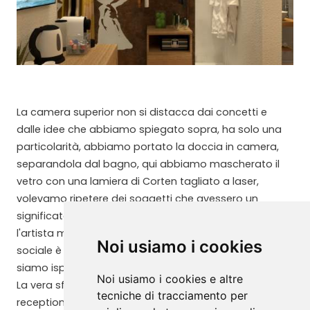
La camera superior non si distacca dai concetti e
dalle idee che abbiamo spiegato sopra, ha solo una
particolarità, abbiamo portato la doccia in camera,
separandola dal bagno, qui abbiamo mascherato il
vetro con una lamiera di Corten tagliato a laser,
volevamo ripetere dei soggetti che avessero un
significato sociale importante, e al giorno d'oggi
l'artista maestro nella rappresentazione del disagio
Noi usiamo i cookies
sociale è Banksy, infatti è proprio alle sue opere che ci
siamo ispirati per queste lamiere.
Noi usiamo i cookies e altre
La vera sfida di questo progetto però è stata la
tecniche di tracciamento per
reception, volevo trovare ad ogni costo una